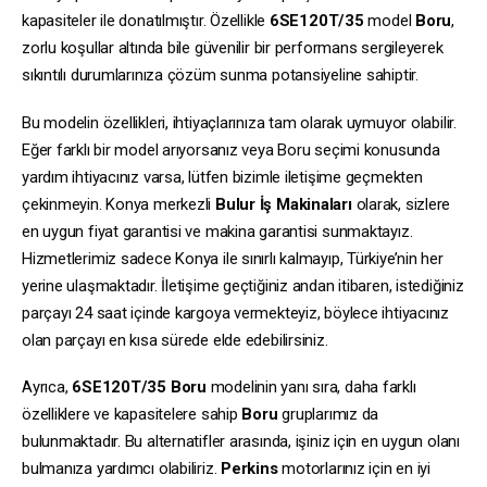
kapasiteler ile donatılmıştır. Özellikle
6SE120T/35
model
Boru
,
zorlu koşullar altında bile güvenilir bir performans sergileyerek
sıkıntılı durumlarınıza çözüm sunma potansiyeline sahiptir.
Bu modelin özellikleri, ihtiyaçlarınıza tam olarak uymuyor olabilir.
Eğer farklı bir model arıyorsanız veya Boru seçimi konusunda
yardım ihtiyacınız varsa, lütfen bizimle iletişime geçmekten
çekinmeyin. Konya merkezli
Bulur İş Makinaları
olarak, sizlere
en uygun fiyat garantisi ve makina garantisi sunmaktayız.
Hizmetlerimiz sadece Konya ile sınırlı kalmayıp, Türkiye’nin her
yerine ulaşmaktadır. İletişime geçtiğiniz andan itibaren, istediğiniz
parçayı 24 saat içinde kargoya vermekteyiz, böylece ihtiyacınız
olan parçayı en kısa sürede elde edebilirsiniz.
Ayrıca,
6SE120T/35
Boru
modelinin yanı sıra, daha farklı
özelliklere ve kapasitelere sahip
Boru
gruplarımız da
bulunmaktadır. Bu alternatifler arasında, işiniz için en uygun olanı
bulmanıza yardımcı olabiliriz.
Perkins
motorlarınız için en iyi