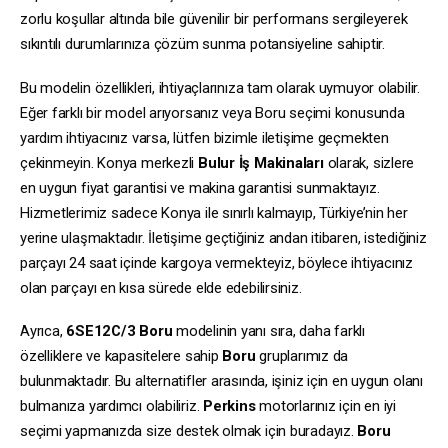
zorlu koşullar altında bile güvenilir bir performans sergileyerek
sıkıntılı durumlarınıza çözüm sunma potansiyeline sahiptir.
Bu modelin özellikleri, ihtiyaçlarınıza tam olarak uymuyor olabilir.
Eğer farklı bir model arıyorsanız veya Boru seçimi konusunda
yardım ihtiyacınız varsa, lütfen bizimle iletişime geçmekten
çekinmeyin. Konya merkezli
Bulur İş Makinaları
olarak, sizlere
en uygun fiyat garantisi ve makina garantisi sunmaktayız.
Hizmetlerimiz sadece Konya ile sınırlı kalmayıp, Türkiye’nin her
yerine ulaşmaktadır. İletişime geçtiğiniz andan itibaren, istediğiniz
parçayı 24 saat içinde kargoya vermekteyiz, böylece ihtiyacınız
olan parçayı en kısa sürede elde edebilirsiniz.
Ayrıca,
6SE12C/3
Boru
modelinin yanı sıra, daha farklı
özelliklere ve kapasitelere sahip
Boru
gruplarımız da
bulunmaktadır. Bu alternatifler arasında, işiniz için en uygun olanı
bulmanıza yardımcı olabiliriz.
Perkins
motorlarınız için en iyi
seçimi yapmanızda size destek olmak için buradayız.
Boru