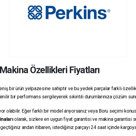
Makina Özellikleri Fiyatları
niş bir ürün yelpazesine sahiptir ve bu yedek parçalar farklı özellikl
üvenilir bir performans sergileyerek sıkıntılı durumlarınıza çözüm su
yor olabilir. Eğer farklı bir model arıyorsanız veya Boru seçimi konus
inaları
olarak, sizlere en uygun fiyat garantisi ve makina garantisi 
e geçtiğiniz andan itibaren, istediğiniz parçayı 24 saat içinde kargo