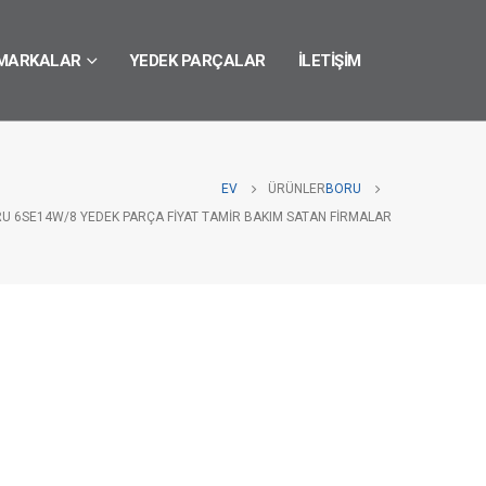
MARKALAR
YEDEK PARÇALAR
İLETIŞIM
EV
ÜRÜNLER
BORU
U 6SE14W/8 YEDEK PARÇA FIYAT TAMIR BAKIM SATAN FIRMALAR