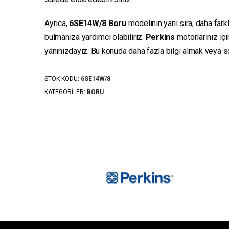
Ayrıca,
6SE14W/8
Boru
modelinin yanı sıra, daha fark
bulmanıza yardımcı olabiliriz.
Perkins
motorlarınız iç
yanınızdayız. Bu konuda daha fazla bilgi almak veya sor
STOK KODU:
6SE14W/8
KATEGORILER:
BORU