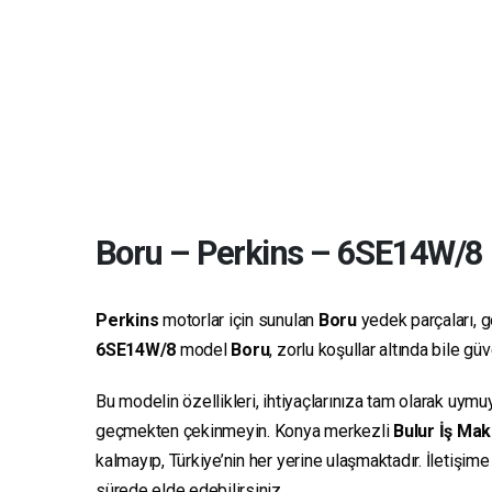
Boru
–
Perkins
–
6SE14W/8
Perkins
motorlar için sunulan
Boru
yedek parçaları, ge
6SE14W/8
model
Boru
, zorlu koşullar altında bile g
Bu modelin özellikleri, ihtiyaçlarınıza tam olarak uymu
geçmekten çekinmeyin. Konya merkezli
Bulur İş Mak
kalmayıp, Türkiye’nin her yerine ulaşmaktadır. İletişim
sürede elde edebilirsiniz.