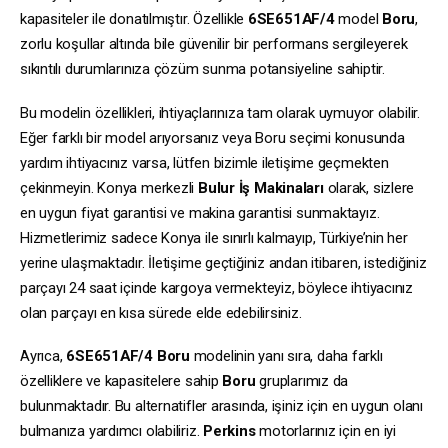
kapasiteler ile donatılmıştır. Özellikle
6SE651AF/4
model
Boru
,
zorlu koşullar altında bile güvenilir bir performans sergileyerek
sıkıntılı durumlarınıza çözüm sunma potansiyeline sahiptir.
Bu modelin özellikleri, ihtiyaçlarınıza tam olarak uymuyor olabilir.
Eğer farklı bir model arıyorsanız veya Boru seçimi konusunda
yardım ihtiyacınız varsa, lütfen bizimle iletişime geçmekten
çekinmeyin. Konya merkezli
Bulur İş Makinaları
olarak, sizlere
en uygun fiyat garantisi ve makina garantisi sunmaktayız.
Hizmetlerimiz sadece Konya ile sınırlı kalmayıp, Türkiye’nin her
yerine ulaşmaktadır. İletişime geçtiğiniz andan itibaren, istediğiniz
parçayı 24 saat içinde kargoya vermekteyiz, böylece ihtiyacınız
olan parçayı en kısa sürede elde edebilirsiniz.
Ayrıca,
6SE651AF/4
Boru
modelinin yanı sıra, daha farklı
özelliklere ve kapasitelere sahip
Boru
gruplarımız da
bulunmaktadır. Bu alternatifler arasında, işiniz için en uygun olanı
bulmanıza yardımcı olabiliriz.
Perkins
motorlarınız için en iyi