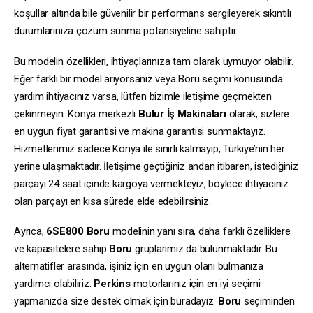
koşullar altında bile güvenilir bir performans sergileyerek sıkıntılı
durumlarınıza çözüm sunma potansiyeline sahiptir.
Bu modelin özellikleri, ihtiyaçlarınıza tam olarak uymuyor olabilir.
Eğer farklı bir model arıyorsanız veya Boru seçimi konusunda
yardım ihtiyacınız varsa, lütfen bizimle iletişime geçmekten
çekinmeyin. Konya merkezli
Bulur İş Makinaları
olarak, sizlere
en uygun fiyat garantisi ve makina garantisi sunmaktayız.
Hizmetlerimiz sadece Konya ile sınırlı kalmayıp, Türkiye’nin her
yerine ulaşmaktadır. İletişime geçtiğiniz andan itibaren, istediğiniz
parçayı 24 saat içinde kargoya vermekteyiz, böylece ihtiyacınız
olan parçayı en kısa sürede elde edebilirsiniz.
Ayrıca,
6SE800
Boru
modelinin yanı sıra, daha farklı özelliklere
ve kapasitelere sahip
Boru
gruplarımız da bulunmaktadır. Bu
alternatifler arasında, işiniz için en uygun olanı bulmanıza
yardımcı olabiliriz.
Perkins
motorlarınız için en iyi seçimi
yapmanızda size destek olmak için buradayız.
Boru
seçiminden