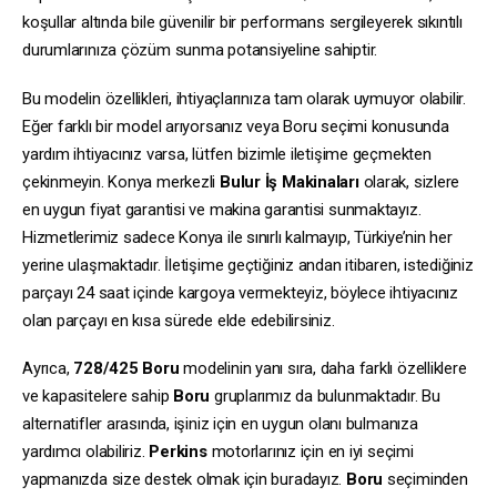
koşullar altında bile güvenilir bir performans sergileyerek sıkıntılı
durumlarınıza çözüm sunma potansiyeline sahiptir.
Bu modelin özellikleri, ihtiyaçlarınıza tam olarak uymuyor olabilir.
Eğer farklı bir model arıyorsanız veya Boru seçimi konusunda
yardım ihtiyacınız varsa, lütfen bizimle iletişime geçmekten
çekinmeyin. Konya merkezli
Bulur İş Makinaları
olarak, sizlere
en uygun fiyat garantisi ve makina garantisi sunmaktayız.
Hizmetlerimiz sadece Konya ile sınırlı kalmayıp, Türkiye’nin her
yerine ulaşmaktadır. İletişime geçtiğiniz andan itibaren, istediğiniz
parçayı 24 saat içinde kargoya vermekteyiz, böylece ihtiyacınız
olan parçayı en kısa sürede elde edebilirsiniz.
Ayrıca,
728/425
Boru
modelinin yanı sıra, daha farklı özelliklere
ve kapasitelere sahip
Boru
gruplarımız da bulunmaktadır. Bu
alternatifler arasında, işiniz için en uygun olanı bulmanıza
yardımcı olabiliriz.
Perkins
motorlarınız için en iyi seçimi
yapmanızda size destek olmak için buradayız.
Boru
seçiminden