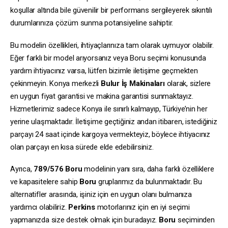
koşullar altında bile güvenilir bir performans sergileyerek sıkıntılı
durumlarınıza çözüm sunma potansiyeline sahiptir.
Bu modelin özellikleri, ihtiyaçlarınıza tam olarak uymuyor olabilir.
Eğer farklı bir model arıyorsanız veya Boru seçimi konusunda
yardım ihtiyacınız varsa, lütfen bizimle iletişime geçmekten
çekinmeyin. Konya merkezli
Bulur İş Makinaları
olarak, sizlere
en uygun fiyat garantisi ve makina garantisi sunmaktayız.
Hizmetlerimiz sadece Konya ile sınırlı kalmayıp, Türkiye’nin her
yerine ulaşmaktadır. İletişime geçtiğiniz andan itibaren, istediğiniz
parçayı 24 saat içinde kargoya vermekteyiz, böylece ihtiyacınız
olan parçayı en kısa sürede elde edebilirsiniz.
Ayrıca,
789/576
Boru
modelinin yanı sıra, daha farklı özelliklere
ve kapasitelere sahip
Boru
gruplarımız da bulunmaktadır. Bu
alternatifler arasında, işiniz için en uygun olanı bulmanıza
yardımcı olabiliriz.
Perkins
motorlarınız için en iyi seçimi
yapmanızda size destek olmak için buradayız.
Boru
seçiminden