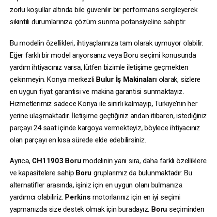
zorlu koşullar altında bile güvenilir bir performans sergileyerek
sıkıntılı durumlarınıza çözüm sunma potansiyeline sahiptir.
Bu modelin özellikleri, ihtiyaçlarınıza tam olarak uymuyor olabilir.
Eğer farklı bir model arıyorsanız veya Boru seçimi konusunda
yardım ihtiyacınız varsa, lütfen bizimle iletişime geçmekten
çekinmeyin. Konya merkezli
Bulur İş Makinaları
olarak, sizlere
en uygun fiyat garantisi ve makina garantisi sunmaktayız.
Hizmetlerimiz sadece Konya ile sınırlı kalmayıp, Türkiye’nin her
yerine ulaşmaktadır. İletişime geçtiğiniz andan itibaren, istediğiniz
parçayı 24 saat içinde kargoya vermekteyiz, böylece ihtiyacınız
olan parçayı en kısa sürede elde edebilirsiniz.
Ayrıca,
CH11903
Boru
modelinin yanı sıra, daha farklı özelliklere
ve kapasitelere sahip
Boru
gruplarımız da bulunmaktadır. Bu
alternatifler arasında, işiniz için en uygun olanı bulmanıza
yardımcı olabiliriz.
Perkins
motorlarınız için en iyi seçimi
yapmanızda size destek olmak için buradayız.
Boru
seçiminden