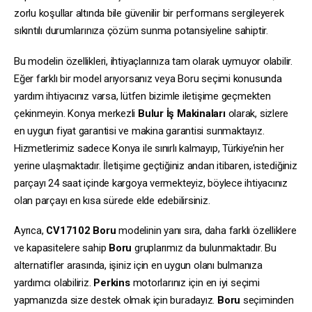
zorlu koşullar altında bile güvenilir bir performans sergileyerek
sıkıntılı durumlarınıza çözüm sunma potansiyeline sahiptir.
Bu modelin özellikleri, ihtiyaçlarınıza tam olarak uymuyor olabilir.
Eğer farklı bir model arıyorsanız veya Boru seçimi konusunda
yardım ihtiyacınız varsa, lütfen bizimle iletişime geçmekten
çekinmeyin. Konya merkezli
Bulur İş Makinaları
olarak, sizlere
en uygun fiyat garantisi ve makina garantisi sunmaktayız.
Hizmetlerimiz sadece Konya ile sınırlı kalmayıp, Türkiye’nin her
yerine ulaşmaktadır. İletişime geçtiğiniz andan itibaren, istediğiniz
parçayı 24 saat içinde kargoya vermekteyiz, böylece ihtiyacınız
olan parçayı en kısa sürede elde edebilirsiniz.
Ayrıca,
CV17102
Boru
modelinin yanı sıra, daha farklı özelliklere
ve kapasitelere sahip
Boru
gruplarımız da bulunmaktadır. Bu
alternatifler arasında, işiniz için en uygun olanı bulmanıza
yardımcı olabiliriz.
Perkins
motorlarınız için en iyi seçimi
yapmanızda size destek olmak için buradayız.
Boru
seçiminden