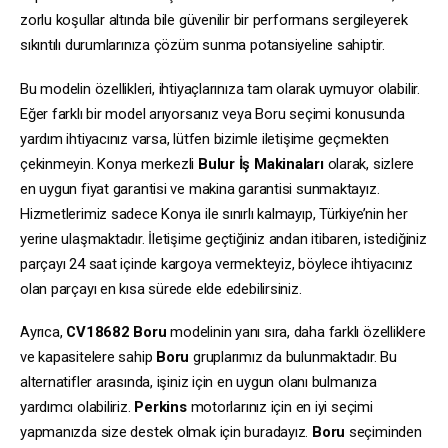
zorlu koşullar altında bile güvenilir bir performans sergileyerek
sıkıntılı durumlarınıza çözüm sunma potansiyeline sahiptir.
Bu modelin özellikleri, ihtiyaçlarınıza tam olarak uymuyor olabilir.
Eğer farklı bir model arıyorsanız veya Boru seçimi konusunda
yardım ihtiyacınız varsa, lütfen bizimle iletişime geçmekten
çekinmeyin. Konya merkezli
Bulur İş Makinaları
olarak, sizlere
en uygun fiyat garantisi ve makina garantisi sunmaktayız.
Hizmetlerimiz sadece Konya ile sınırlı kalmayıp, Türkiye’nin her
yerine ulaşmaktadır. İletişime geçtiğiniz andan itibaren, istediğiniz
parçayı 24 saat içinde kargoya vermekteyiz, böylece ihtiyacınız
olan parçayı en kısa sürede elde edebilirsiniz.
Ayrıca,
CV18682
Boru
modelinin yanı sıra, daha farklı özelliklere
ve kapasitelere sahip
Boru
gruplarımız da bulunmaktadır. Bu
alternatifler arasında, işiniz için en uygun olanı bulmanıza
yardımcı olabiliriz.
Perkins
motorlarınız için en iyi seçimi
yapmanızda size destek olmak için buradayız.
Boru
seçiminden