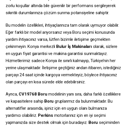
zorlu koşullar altında bile güvenilir bir performans sergileyerek
sıkıntılı durumlarınıza çözüm sunma potansiyeline sahiptir.
Bu modelin özellikleri, ihtiyaçlarınıza tam olarak uymuyor olabilir.
Eğer farklı bir model arıyorsanız veya Boru seçimi konusunda
yardım ihtiyacınız varsa, lütfen bizimle iletişime geçmekten
çekinmeyin. Konya merkezli
Bulur İş Makinaları
olarak, sizlere
en uygun fiyat garantisi ve makina garantisi sunmaktayız.
Hizmetlerimiz sadece Konya ile sınırlı kalmayıp, Türkiye’nin her
yerine ulaşmaktadır. İletişime geçtiğiniz andan itibaren, istediğiniz
parçayı 24 saat içinde kargoya vermekteyiz, böylece ihtiyacınız
olan parçayı en kısa sürede elde edebilirsiniz.
Ayrıca,
CV19768
Boru
modelinin yanı sıra, daha farklı özelliklere
ve kapasitelere sahip
Boru
gruplarımız da bulunmaktadır. Bu
alternatifler arasında, işiniz için en uygun olanı bulmanıza
yardımcı olabiliriz.
Perkins
motorlarınız için en iyi seçimi
yapmanızda size destek olmak için buradayız.
Boru
seçiminden