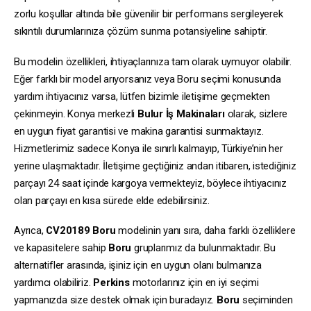
zorlu koşullar altında bile güvenilir bir performans sergileyerek
sıkıntılı durumlarınıza çözüm sunma potansiyeline sahiptir.
Bu modelin özellikleri, ihtiyaçlarınıza tam olarak uymuyor olabilir.
Eğer farklı bir model arıyorsanız veya Boru seçimi konusunda
yardım ihtiyacınız varsa, lütfen bizimle iletişime geçmekten
çekinmeyin. Konya merkezli
Bulur İş Makinaları
olarak, sizlere
en uygun fiyat garantisi ve makina garantisi sunmaktayız.
Hizmetlerimiz sadece Konya ile sınırlı kalmayıp, Türkiye’nin her
yerine ulaşmaktadır. İletişime geçtiğiniz andan itibaren, istediğiniz
parçayı 24 saat içinde kargoya vermekteyiz, böylece ihtiyacınız
olan parçayı en kısa sürede elde edebilirsiniz.
Ayrıca,
CV20189
Boru
modelinin yanı sıra, daha farklı özelliklere
ve kapasitelere sahip
Boru
gruplarımız da bulunmaktadır. Bu
alternatifler arasında, işiniz için en uygun olanı bulmanıza
yardımcı olabiliriz.
Perkins
motorlarınız için en iyi seçimi
yapmanızda size destek olmak için buradayız.
Boru
seçiminden