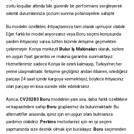
zorlu koşullar altında bile güvenilir bir performans sergileyerek
sıkıntılı durumlarınıza çözüm sunma potansiyeline sahiptir.
Bu modelin özellikleri, ihtiyaçlarınıza tam olarak uymuyor olabilir.
Eğer farklı bir model arıyorsanız veya Boru seçimi konusunda
yardım ihtiyacınız varsa, lütfen bizimle iletişime geçmekten
çekinmeyin. Konya merkezli
Bulur İş Makinaları
olarak, sizlere
en uygun fiyat garantisi ve makina garantisi sunmaktayız.
Hizmetlerimiz sadece Konya ile sınırlı kalmayıp, Türkiye’nin her
yerine ulaşmaktadır. İletişime geçtiğiniz andan itibaren, istediğiniz
parçayı 24 saat içinde kargoya vermekteyiz, böylece ihtiyacınız
olan parçayı en kısa sürede elde edebilirsiniz.
Ayrıca,
CV20283
Boru
modelinin yanı sıra, daha farklı özelliklere
ve kapasitelere sahip
Boru
gruplarımız da bulunmaktadır. Bu
alternatifler arasında, işiniz için en uygun olanı bulmanıza
yardımcı olabiliriz.
Perkins
motorlarınız için en iyi seçimi
yapmanızda size destek olmak için buradayız.
Boru
seçiminden