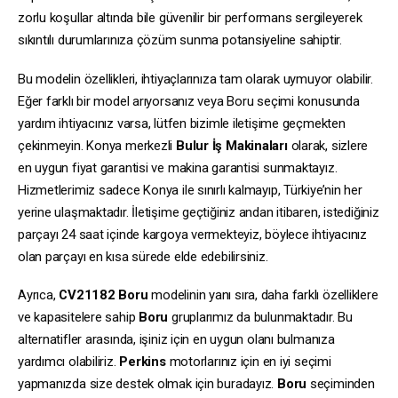
zorlu koşullar altında bile güvenilir bir performans sergileyerek
sıkıntılı durumlarınıza çözüm sunma potansiyeline sahiptir.
Bu modelin özellikleri, ihtiyaçlarınıza tam olarak uymuyor olabilir.
Eğer farklı bir model arıyorsanız veya Boru seçimi konusunda
yardım ihtiyacınız varsa, lütfen bizimle iletişime geçmekten
çekinmeyin. Konya merkezli
Bulur İş Makinaları
olarak, sizlere
en uygun fiyat garantisi ve makina garantisi sunmaktayız.
Hizmetlerimiz sadece Konya ile sınırlı kalmayıp, Türkiye’nin her
yerine ulaşmaktadır. İletişime geçtiğiniz andan itibaren, istediğiniz
parçayı 24 saat içinde kargoya vermekteyiz, böylece ihtiyacınız
olan parçayı en kısa sürede elde edebilirsiniz.
Ayrıca,
CV21182
Boru
modelinin yanı sıra, daha farklı özelliklere
ve kapasitelere sahip
Boru
gruplarımız da bulunmaktadır. Bu
alternatifler arasında, işiniz için en uygun olanı bulmanıza
yardımcı olabiliriz.
Perkins
motorlarınız için en iyi seçimi
yapmanızda size destek olmak için buradayız.
Boru
seçiminden