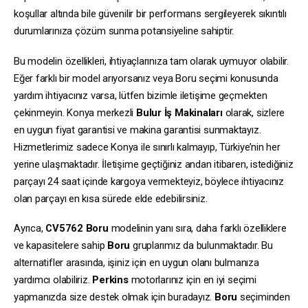
koşullar altında bile güvenilir bir performans sergileyerek sıkıntılı
durumlarınıza çözüm sunma potansiyeline sahiptir.
Bu modelin özellikleri, ihtiyaçlarınıza tam olarak uymuyor olabilir.
Eğer farklı bir model arıyorsanız veya Boru seçimi konusunda
yardım ihtiyacınız varsa, lütfen bizimle iletişime geçmekten
çekinmeyin. Konya merkezli
Bulur İş Makinaları
olarak, sizlere
en uygun fiyat garantisi ve makina garantisi sunmaktayız.
Hizmetlerimiz sadece Konya ile sınırlı kalmayıp, Türkiye’nin her
yerine ulaşmaktadır. İletişime geçtiğiniz andan itibaren, istediğiniz
parçayı 24 saat içinde kargoya vermekteyiz, böylece ihtiyacınız
olan parçayı en kısa sürede elde edebilirsiniz.
Ayrıca,
CV5762
Boru
modelinin yanı sıra, daha farklı özelliklere
ve kapasitelere sahip
Boru
gruplarımız da bulunmaktadır. Bu
alternatifler arasında, işiniz için en uygun olanı bulmanıza
yardımcı olabiliriz.
Perkins
motorlarınız için en iyi seçimi
yapmanızda size destek olmak için buradayız.
Boru
seçiminden