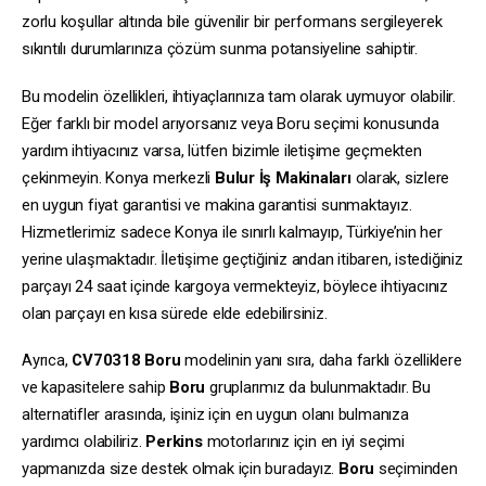
zorlu koşullar altında bile güvenilir bir performans sergileyerek
sıkıntılı durumlarınıza çözüm sunma potansiyeline sahiptir.
Bu modelin özellikleri, ihtiyaçlarınıza tam olarak uymuyor olabilir.
Eğer farklı bir model arıyorsanız veya Boru seçimi konusunda
yardım ihtiyacınız varsa, lütfen bizimle iletişime geçmekten
çekinmeyin. Konya merkezli
Bulur İş Makinaları
olarak, sizlere
en uygun fiyat garantisi ve makina garantisi sunmaktayız.
Hizmetlerimiz sadece Konya ile sınırlı kalmayıp, Türkiye’nin her
yerine ulaşmaktadır. İletişime geçtiğiniz andan itibaren, istediğiniz
parçayı 24 saat içinde kargoya vermekteyiz, böylece ihtiyacınız
olan parçayı en kısa sürede elde edebilirsiniz.
Ayrıca,
CV70318
Boru
modelinin yanı sıra, daha farklı özelliklere
ve kapasitelere sahip
Boru
gruplarımız da bulunmaktadır. Bu
alternatifler arasında, işiniz için en uygun olanı bulmanıza
yardımcı olabiliriz.
Perkins
motorlarınız için en iyi seçimi
yapmanızda size destek olmak için buradayız.
Boru
seçiminden