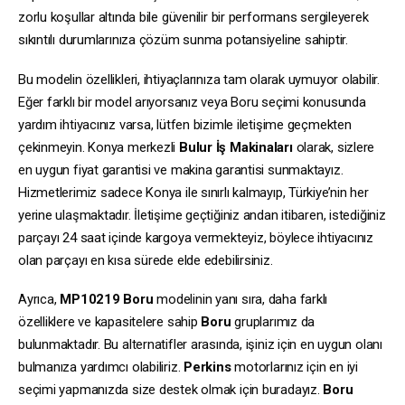
zorlu koşullar altında bile güvenilir bir performans sergileyerek
sıkıntılı durumlarınıza çözüm sunma potansiyeline sahiptir.
Bu modelin özellikleri, ihtiyaçlarınıza tam olarak uymuyor olabilir.
Eğer farklı bir model arıyorsanız veya Boru seçimi konusunda
yardım ihtiyacınız varsa, lütfen bizimle iletişime geçmekten
çekinmeyin. Konya merkezli
Bulur İş Makinaları
olarak, sizlere
en uygun fiyat garantisi ve makina garantisi sunmaktayız.
Hizmetlerimiz sadece Konya ile sınırlı kalmayıp, Türkiye’nin her
yerine ulaşmaktadır. İletişime geçtiğiniz andan itibaren, istediğiniz
parçayı 24 saat içinde kargoya vermekteyiz, böylece ihtiyacınız
olan parçayı en kısa sürede elde edebilirsiniz.
Ayrıca,
MP10219
Boru
modelinin yanı sıra, daha farklı
özelliklere ve kapasitelere sahip
Boru
gruplarımız da
bulunmaktadır. Bu alternatifler arasında, işiniz için en uygun olanı
bulmanıza yardımcı olabiliriz.
Perkins
motorlarınız için en iyi
seçimi yapmanızda size destek olmak için buradayız.
Boru