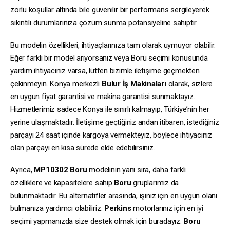
zorlu koşullar altında bile güvenilir bir performans sergileyerek
sıkıntılı durumlarınıza çözüm sunma potansiyeline sahiptir.
Bu modelin özellikleri, ihtiyaçlarınıza tam olarak uymuyor olabilir.
Eğer farklı bir model arıyorsanız veya Boru seçimi konusunda
yardım ihtiyacınız varsa, lütfen bizimle iletişime geçmekten
çekinmeyin. Konya merkezli
Bulur İş Makinaları
olarak, sizlere
en uygun fiyat garantisi ve makina garantisi sunmaktayız.
Hizmetlerimiz sadece Konya ile sınırlı kalmayıp, Türkiye’nin her
yerine ulaşmaktadır. İletişime geçtiğiniz andan itibaren, istediğiniz
parçayı 24 saat içinde kargoya vermekteyiz, böylece ihtiyacınız
olan parçayı en kısa sürede elde edebilirsiniz.
Ayrıca,
MP10302
Boru
modelinin yanı sıra, daha farklı
özelliklere ve kapasitelere sahip
Boru
gruplarımız da
bulunmaktadır. Bu alternatifler arasında, işiniz için en uygun olanı
bulmanıza yardımcı olabiliriz.
Perkins
motorlarınız için en iyi
seçimi yapmanızda size destek olmak için buradayız.
Boru