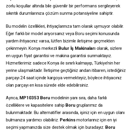
zorlu koşullar altında bile güvenilir bir performans sergileyerek
sıkıntılı durumlarınıza çözüm sunma potansiyeline sahiptir.
Bu modelin özellikleri, ihtiyaçlarınıza tam olarak uymuyor olabilir.
Eğer farklı bir model arıyorsanız veya Boru seçimi konusunda
yardım ihtiyacınız varsa, lütfen bizimle iletişime geçmekten
çekinmeyin. Konya merkezli
Bulur İş Makinaları
olarak, sizlere
en uygun fiyat garantisi ve makina garantisi sunmaktayız.
Hizmetlerimiz sadece Konya ile sınırlı kalmayıp, Türkiye’nin her
yerine ulaşmaktadır. İletişime geçtiğiniz andan itibaren, istediğiniz
parçayı 24 saat içinde kargoya vermekteyiz, böylece ihtiyacınız
olan parçayı en kısa sürede elde edebilirsiniz.
Ayrıca,
MP10353
Boru
modelinin yanı sıra, daha farklı
özelliklere ve kapasitelere sahip
Boru
gruplarımız da
bulunmaktadır. Bu alternatifler arasında, işiniz için en uygun olanı
bulmanıza yardımcı olabiliriz.
Perkins
motorlarınız için en iyi
seçimi yapmanızda size destek olmak için buradayız.
Boru