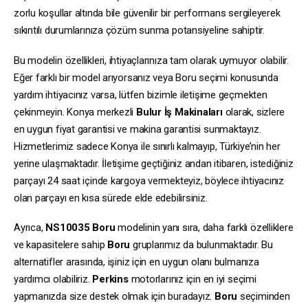
zorlu koşullar altında bile güvenilir bir performans sergileyerek
sıkıntılı durumlarınıza çözüm sunma potansiyeline sahiptir.
Bu modelin özellikleri, ihtiyaçlarınıza tam olarak uymuyor olabilir.
Eğer farklı bir model arıyorsanız veya Boru seçimi konusunda
yardım ihtiyacınız varsa, lütfen bizimle iletişime geçmekten
çekinmeyin. Konya merkezli
Bulur İş Makinaları
olarak, sizlere
en uygun fiyat garantisi ve makina garantisi sunmaktayız.
Hizmetlerimiz sadece Konya ile sınırlı kalmayıp, Türkiye’nin her
yerine ulaşmaktadır. İletişime geçtiğiniz andan itibaren, istediğiniz
parçayı 24 saat içinde kargoya vermekteyiz, böylece ihtiyacınız
olan parçayı en kısa sürede elde edebilirsiniz.
Ayrıca,
NS10035
Boru
modelinin yanı sıra, daha farklı özelliklere
ve kapasitelere sahip
Boru
gruplarımız da bulunmaktadır. Bu
alternatifler arasında, işiniz için en uygun olanı bulmanıza
yardımcı olabiliriz.
Perkins
motorlarınız için en iyi seçimi
yapmanızda size destek olmak için buradayız.
Boru
seçiminden