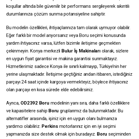
koşullar altında bile güvenilir bir performans sergileyerek sıkıntılı
durumlarınıza çözüm sunma potansiyeline sahiptir.
Bu modelin özellikleri, ihtiyaçlarınıza tam olarak uymuyor olabilir.
Eğer farklı bir model arıyorsanız veya Boru seçimi konusunda
yardım ihtiyacınız varsa, lütfen bizimle iletişime geçmekten
çekinmeyin. Konya merkezli
Bulur İş Makinaları
olarak, sizlere
en uygun fiyat garantisi ve makina garantisi sunmaktayız.
Hizmetlerimiz sadece Konya ile sınırlı kalmayıp, Türkiye’nin her
yerine ulaşmaktadır. İletişime geçtiğiniz andan itibaren, istediğiniz
parçayı 24 saat içinde kargoya vermekteyiz, böylece ihtiyacınız
olan parçayı en kısa sürede elde edebilirsiniz.
Ayrıca,
OD2392
Boru
modelinin yanı sıra, daha farklı özelliklere
ve kapasitelere sahip
Boru
gruplarımız da bulunmaktadır. Bu
alternatifler arasında, işiniz için en uygun olanı bulmanıza
yardımcı olabiliriz.
Perkins
motorlarınız için en iyi seçimi
yapmanızda size destek olmak için buradayız.
Boru
seçiminden