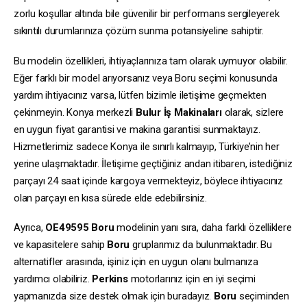
zorlu koşullar altında bile güvenilir bir performans sergileyerek
sıkıntılı durumlarınıza çözüm sunma potansiyeline sahiptir.
Bu modelin özellikleri, ihtiyaçlarınıza tam olarak uymuyor olabilir.
Eğer farklı bir model arıyorsanız veya Boru seçimi konusunda
yardım ihtiyacınız varsa, lütfen bizimle iletişime geçmekten
çekinmeyin. Konya merkezli
Bulur İş Makinaları
olarak, sizlere
en uygun fiyat garantisi ve makina garantisi sunmaktayız.
Hizmetlerimiz sadece Konya ile sınırlı kalmayıp, Türkiye’nin her
yerine ulaşmaktadır. İletişime geçtiğiniz andan itibaren, istediğiniz
parçayı 24 saat içinde kargoya vermekteyiz, böylece ihtiyacınız
olan parçayı en kısa sürede elde edebilirsiniz.
Ayrıca,
OE49595
Boru
modelinin yanı sıra, daha farklı özelliklere
ve kapasitelere sahip
Boru
gruplarımız da bulunmaktadır. Bu
alternatifler arasında, işiniz için en uygun olanı bulmanıza
yardımcı olabiliriz.
Perkins
motorlarınız için en iyi seçimi
yapmanızda size destek olmak için buradayız.
Boru
seçiminden