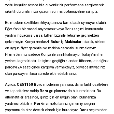
zorlu koşullar altında bile güvenilir bir performans sergileyerek
sıkıntılı durumlarınıza çözüm sunma potansiyeline sahiptir.
Bu modelin özellikleri, ihtiyaçlarınıza tam olarak uymuyor olabilir.
Eğer farklı bir model arıyorsanız veya Boru seçimi konusunda
yardım ihtiyacınız varsa, lütfen bizimle iletişime geçmekten
çekinmeyin. Konya merkezli
Bulur İş Makinaları
olarak, sizlere
en uygun fiyat garantisi ve makina garantisi sunmaktayız.
Hizmetlerimiz sadece Konya ile sınırlı kalmayıp, Türkiye’nin her
yerine ulaşmaktadır. İletişime geçtiğiniz andan itibaren, istediğiniz
parçayı 24 saat içinde kargoya vermekteyiz, böylece ihtiyacınız
olan parçayı en kısa sürede elde edebilirsiniz.
Ayrıca,
OE51160
Boru
modelinin yanı sıra, daha farklı özelliklere
ve kapasitelere sahip
Boru
gruplarımız da bulunmaktadır. Bu
alternatifler arasında, işiniz için en uygun olanı bulmanıza
yardımcı olabiliriz.
Perkins
motorlarınız için en iyi seçimi
yapmanızda size destek olmak için buradayız.
Boru
seçiminden