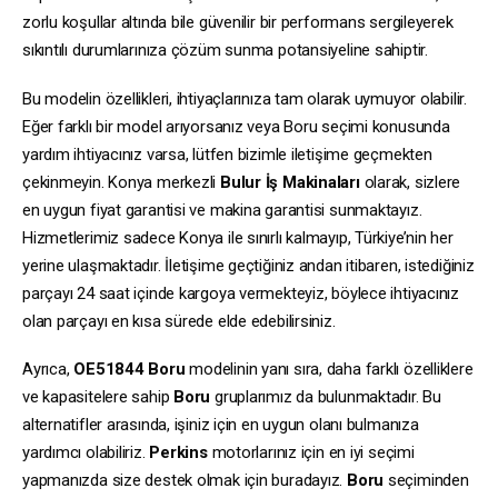
zorlu koşullar altında bile güvenilir bir performans sergileyerek
sıkıntılı durumlarınıza çözüm sunma potansiyeline sahiptir.
Bu modelin özellikleri, ihtiyaçlarınıza tam olarak uymuyor olabilir.
Eğer farklı bir model arıyorsanız veya Boru seçimi konusunda
yardım ihtiyacınız varsa, lütfen bizimle iletişime geçmekten
çekinmeyin. Konya merkezli
Bulur İş Makinaları
olarak, sizlere
en uygun fiyat garantisi ve makina garantisi sunmaktayız.
Hizmetlerimiz sadece Konya ile sınırlı kalmayıp, Türkiye’nin her
yerine ulaşmaktadır. İletişime geçtiğiniz andan itibaren, istediğiniz
parçayı 24 saat içinde kargoya vermekteyiz, böylece ihtiyacınız
olan parçayı en kısa sürede elde edebilirsiniz.
Ayrıca,
OE51844
Boru
modelinin yanı sıra, daha farklı özelliklere
ve kapasitelere sahip
Boru
gruplarımız da bulunmaktadır. Bu
alternatifler arasında, işiniz için en uygun olanı bulmanıza
yardımcı olabiliriz.
Perkins
motorlarınız için en iyi seçimi
yapmanızda size destek olmak için buradayız.
Boru
seçiminden