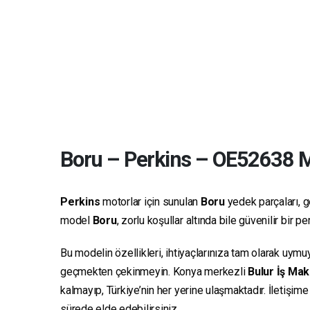
Boru
–
Perkins
–
OE52638
M
Perkins
motorlar için sunulan
Boru
yedek parçaları, ge
model
Boru
, zorlu koşullar altında bile güvenilir bir
Bu modelin özellikleri, ihtiyaçlarınıza tam olarak uymu
geçmekten çekinmeyin. Konya merkezli
Bulur İş Mak
kalmayıp, Türkiye’nin her yerine ulaşmaktadır. İletişim
sürede elde edebilirsiniz.