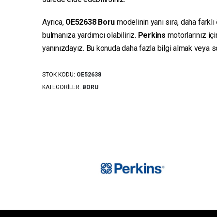
Ayrıca,
OE52638
Boru
modelinin yanı sıra, daha farklı
bulmanıza yardımcı olabiliriz.
Perkins
motorlarınız iç
yanınızdayız. Bu konuda daha fazla bilgi almak veya sor
STOK KODU:
OE52638
KATEGORILER:
BORU