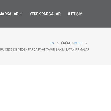
MARKALAR
YEDEK PARÇALAR
İLETIŞIM
EV
ÜRÜNLER
BORU
RU OE52638 YEDEK PARÇA FIYAT TAMIR BAKIM SATAN FIRMALAR