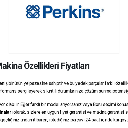
akina Özellikleri Fiyatları
niş bir ürün yelpazesine sahiptir ve bu yedek parçalar farklı özellikl
 performans sergileyerek sıkıntılı durumlarınıza çözüm sunma potansiy
yor olabilir. Eğer farklı bir model arıyorsanız veya Boru seçimi konus
inaları
olarak, sizlere en uygun fiyat garantisi ve makina garantisi 
e geçtiğiniz andan itibaren, istediğiniz parçayı 24 saat içinde kargo