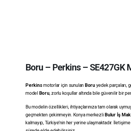
Boru
–
Perkins
–
SE427GK
M
Perkins
motorlar için sunulan
Boru
yedek parçaları, ge
model
Boru
, zorlu koşullar altında bile güvenilir bir
Bu modelin özellikleri, ihtiyaçlarınıza tam olarak uymu
geçmekten çekinmeyin. Konya merkezli
Bulur İş Mak
kalmayıp, Türkiye’nin her yerine ulaşmaktadır. İletişim
sürede elde edebilirsiniz.