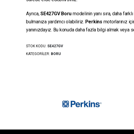
Ayrıca,
SE427GV
Boru
modelinin yanı sıra, daha farkl
bulmanıza yardımcı olabiliriz.
Perkins
motorlarınız iç
yanınızdayız. Bu konuda daha fazla bilgi almak veya sor
STOK KODU:
SE427GV
KATEGORILER:
BORU