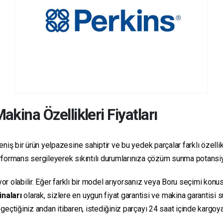
akina Özellikleri Fiyatları
niş bir ürün yelpazesine sahiptir ve bu yedek parçalar farklı özellikl
 performans sergileyerek sıkıntılı durumlarınıza çözüm sunma potansiy
yor olabilir. Eğer farklı bir model arıyorsanız veya Boru seçimi konus
inaları
olarak, sizlere en uygun fiyat garantisi ve makina garantisi 
e geçtiğiniz andan itibaren, istediğiniz parçayı 24 saat içinde kargo