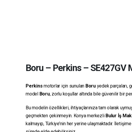
Boru
–
Perkins
–
SE427GV
M
Perkins
motorlar için sunulan
Boru
yedek parçaları, ge
model
Boru
, zorlu koşullar altında bile güvenilir bir
Bu modelin özellikleri, ihtiyaçlarınıza tam olarak uymu
geçmekten çekinmeyin. Konya merkezli
Bulur İş Mak
kalmayıp, Türkiye’nin her yerine ulaşmaktadır. İletişim
sürede elde edebilirsiniz.