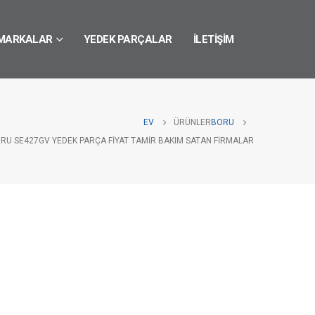
MARKALAR
YEDEK PARÇALAR
İLETIŞIM
EV
ÜRÜNLER
BORU
RU SE427GV YEDEK PARÇA FIYAT TAMIR BAKIM SATAN FIRMALAR