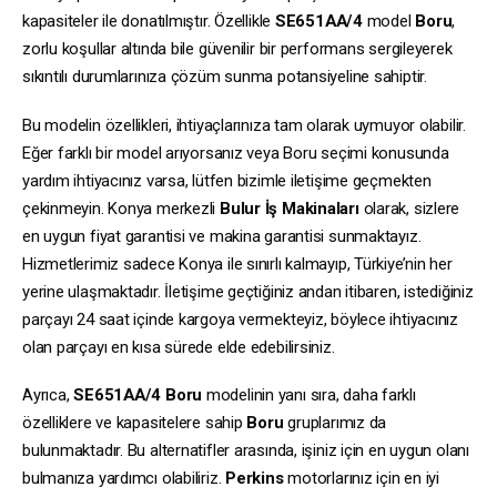
kapasiteler ile donatılmıştır. Özellikle
SE651AA/4
model
Boru
,
zorlu koşullar altında bile güvenilir bir performans sergileyerek
sıkıntılı durumlarınıza çözüm sunma potansiyeline sahiptir.
Bu modelin özellikleri, ihtiyaçlarınıza tam olarak uymuyor olabilir.
Eğer farklı bir model arıyorsanız veya Boru seçimi konusunda
yardım ihtiyacınız varsa, lütfen bizimle iletişime geçmekten
çekinmeyin. Konya merkezli
Bulur İş Makinaları
olarak, sizlere
en uygun fiyat garantisi ve makina garantisi sunmaktayız.
Hizmetlerimiz sadece Konya ile sınırlı kalmayıp, Türkiye’nin her
yerine ulaşmaktadır. İletişime geçtiğiniz andan itibaren, istediğiniz
parçayı 24 saat içinde kargoya vermekteyiz, böylece ihtiyacınız
olan parçayı en kısa sürede elde edebilirsiniz.
Ayrıca,
SE651AA/4
Boru
modelinin yanı sıra, daha farklı
özelliklere ve kapasitelere sahip
Boru
gruplarımız da
bulunmaktadır. Bu alternatifler arasında, işiniz için en uygun olanı
bulmanıza yardımcı olabiliriz.
Perkins
motorlarınız için en iyi