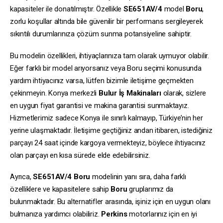
kapasiteler ile donatılmıştır. Özellikle
SE651AV/4
model
Boru
,
zorlu koşullar altında bile güvenilir bir performans sergileyerek
sıkıntılı durumlarınıza çözüm sunma potansiyeline sahiptir.
Bu modelin özellikleri, ihtiyaçlarınıza tam olarak uymuyor olabilir.
Eğer farklı bir model arıyorsanız veya Boru seçimi konusunda
yardım ihtiyacınız varsa, lütfen bizimle iletişime geçmekten
çekinmeyin. Konya merkezli
Bulur İş Makinaları
olarak, sizlere
en uygun fiyat garantisi ve makina garantisi sunmaktayız.
Hizmetlerimiz sadece Konya ile sınırlı kalmayıp, Türkiye’nin her
yerine ulaşmaktadır. İletişime geçtiğiniz andan itibaren, istediğiniz
parçayı 24 saat içinde kargoya vermekteyiz, böylece ihtiyacınız
olan parçayı en kısa sürede elde edebilirsiniz.
Ayrıca,
SE651AV/4
Boru
modelinin yanı sıra, daha farklı
özelliklere ve kapasitelere sahip
Boru
gruplarımız da
bulunmaktadır. Bu alternatifler arasında, işiniz için en uygun olanı
bulmanıza yardımcı olabiliriz.
Perkins
motorlarınız için en iyi