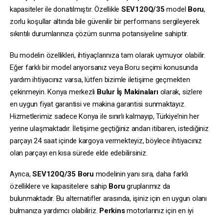
kapasiteler ile donatılmıştır. Özellikle
SEV120Q/35
model
Boru
,
zorlu koşullar altında bile güvenilir bir performans sergileyerek
sıkıntılı durumlarınıza çözüm sunma potansiyeline sahiptir.
Bu modelin özellikleri, ihtiyaçlarınıza tam olarak uymuyor olabilir.
Eğer farklı bir model arıyorsanız veya Boru seçimi konusunda
yardım ihtiyacınız varsa, lütfen bizimle iletişime geçmekten
çekinmeyin. Konya merkezli
Bulur İş Makinaları
olarak, sizlere
en uygun fiyat garantisi ve makina garantisi sunmaktayız.
Hizmetlerimiz sadece Konya ile sınırlı kalmayıp, Türkiye’nin her
yerine ulaşmaktadır. İletişime geçtiğiniz andan itibaren, istediğiniz
parçayı 24 saat içinde kargoya vermekteyiz, böylece ihtiyacınız
olan parçayı en kısa sürede elde edebilirsiniz.
Ayrıca,
SEV120Q/35
Boru
modelinin yanı sıra, daha farklı
özelliklere ve kapasitelere sahip
Boru
gruplarımız da
bulunmaktadır. Bu alternatifler arasında, işiniz için en uygun olanı
bulmanıza yardımcı olabiliriz.
Perkins
motorlarınız için en iyi