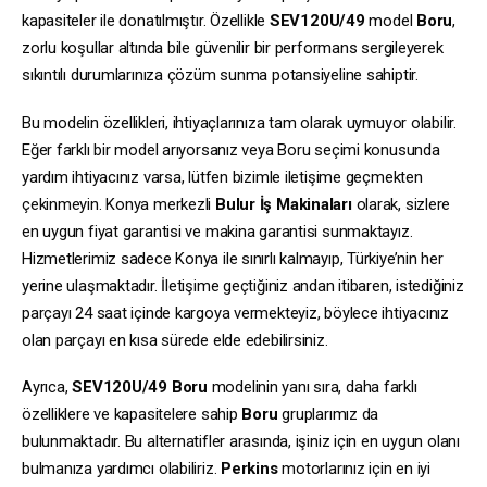
kapasiteler ile donatılmıştır. Özellikle
SEV120U/49
model
Boru
,
zorlu koşullar altında bile güvenilir bir performans sergileyerek
sıkıntılı durumlarınıza çözüm sunma potansiyeline sahiptir.
Bu modelin özellikleri, ihtiyaçlarınıza tam olarak uymuyor olabilir.
Eğer farklı bir model arıyorsanız veya Boru seçimi konusunda
yardım ihtiyacınız varsa, lütfen bizimle iletişime geçmekten
çekinmeyin. Konya merkezli
Bulur İş Makinaları
olarak, sizlere
en uygun fiyat garantisi ve makina garantisi sunmaktayız.
Hizmetlerimiz sadece Konya ile sınırlı kalmayıp, Türkiye’nin her
yerine ulaşmaktadır. İletişime geçtiğiniz andan itibaren, istediğiniz
parçayı 24 saat içinde kargoya vermekteyiz, böylece ihtiyacınız
olan parçayı en kısa sürede elde edebilirsiniz.
Ayrıca,
SEV120U/49
Boru
modelinin yanı sıra, daha farklı
özelliklere ve kapasitelere sahip
Boru
gruplarımız da
bulunmaktadır. Bu alternatifler arasında, işiniz için en uygun olanı
bulmanıza yardımcı olabiliriz.
Perkins
motorlarınız için en iyi