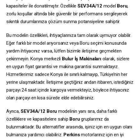
kapasiteler ile donatılmıştır. Özellikle
SEV34A/12
model
Boru
,
zorlu koşullar altında bile güvenilir bir performans sergileyerek
sıkıntılı durumlarınıza çözüm sunma potansiyeline sahiptir.
Bu modelin özellikleri, ihtiyaçlarınıza tam olarak uymuyor olabilir.
Eğer farklı bir model arıyorsanız veya Boru seçimi konusunda
yardım ihtiyacınız varsa, lütfen bizimle iletişime geçmekten
çekinmeyin. Konya merkezli
Bulur İş Makinaları
olarak, sizlere
en uygun fiyat garantisi ve makina garantisi sunmaktayız.
Hizmetlerimiz sadece Konya ile sınırlı kalmayıp, Türkiye’nin her
yerine ulaşmaktadır. İletişime geçtiğiniz andan itibaren, istediğiniz
parçayı 24 saat içinde kargoya vermekteyiz, böylece ihtiyacınız
olan parçayı en kısa sürede elde edebilirsiniz.
Ayrıca,
SEV34A/12
Boru
modelinin yanı sıra, daha farklı
özelliklere ve kapasitelere sahip
Boru
gruplarımız da
bulunmaktadır. Bu alternatifler arasında, işiniz için en uygun olanı
bulmanıza yardımcı olabiliriz.
Perkins
motorlarınız için en iyi