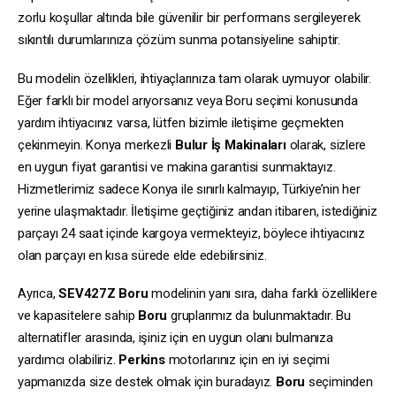
zorlu koşullar altında bile güvenilir bir performans sergileyerek
sıkıntılı durumlarınıza çözüm sunma potansiyeline sahiptir.
Bu modelin özellikleri, ihtiyaçlarınıza tam olarak uymuyor olabilir.
Eğer farklı bir model arıyorsanız veya Boru seçimi konusunda
yardım ihtiyacınız varsa, lütfen bizimle iletişime geçmekten
çekinmeyin. Konya merkezli
Bulur İş Makinaları
olarak, sizlere
en uygun fiyat garantisi ve makina garantisi sunmaktayız.
Hizmetlerimiz sadece Konya ile sınırlı kalmayıp, Türkiye’nin her
yerine ulaşmaktadır. İletişime geçtiğiniz andan itibaren, istediğiniz
parçayı 24 saat içinde kargoya vermekteyiz, böylece ihtiyacınız
olan parçayı en kısa sürede elde edebilirsiniz.
Ayrıca,
SEV427Z
Boru
modelinin yanı sıra, daha farklı özelliklere
ve kapasitelere sahip
Boru
gruplarımız da bulunmaktadır. Bu
alternatifler arasında, işiniz için en uygun olanı bulmanıza
yardımcı olabiliriz.
Perkins
motorlarınız için en iyi seçimi
yapmanızda size destek olmak için buradayız.
Boru
seçiminden