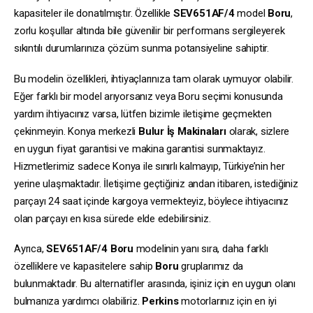
kapasiteler ile donatılmıştır. Özellikle
SEV651AF/4
model
Boru
,
zorlu koşullar altında bile güvenilir bir performans sergileyerek
sıkıntılı durumlarınıza çözüm sunma potansiyeline sahiptir.
Bu modelin özellikleri, ihtiyaçlarınıza tam olarak uymuyor olabilir.
Eğer farklı bir model arıyorsanız veya Boru seçimi konusunda
yardım ihtiyacınız varsa, lütfen bizimle iletişime geçmekten
çekinmeyin. Konya merkezli
Bulur İş Makinaları
olarak, sizlere
en uygun fiyat garantisi ve makina garantisi sunmaktayız.
Hizmetlerimiz sadece Konya ile sınırlı kalmayıp, Türkiye’nin her
yerine ulaşmaktadır. İletişime geçtiğiniz andan itibaren, istediğiniz
parçayı 24 saat içinde kargoya vermekteyiz, böylece ihtiyacınız
olan parçayı en kısa sürede elde edebilirsiniz.
Ayrıca,
SEV651AF/4
Boru
modelinin yanı sıra, daha farklı
özelliklere ve kapasitelere sahip
Boru
gruplarımız da
bulunmaktadır. Bu alternatifler arasında, işiniz için en uygun olanı
bulmanıza yardımcı olabiliriz.
Perkins
motorlarınız için en iyi