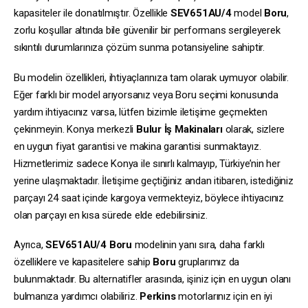
kapasiteler ile donatılmıştır. Özellikle
SEV651AU/4
model
Boru
,
zorlu koşullar altında bile güvenilir bir performans sergileyerek
sıkıntılı durumlarınıza çözüm sunma potansiyeline sahiptir.
Bu modelin özellikleri, ihtiyaçlarınıza tam olarak uymuyor olabilir.
Eğer farklı bir model arıyorsanız veya Boru seçimi konusunda
yardım ihtiyacınız varsa, lütfen bizimle iletişime geçmekten
çekinmeyin. Konya merkezli
Bulur İş Makinaları
olarak, sizlere
en uygun fiyat garantisi ve makina garantisi sunmaktayız.
Hizmetlerimiz sadece Konya ile sınırlı kalmayıp, Türkiye’nin her
yerine ulaşmaktadır. İletişime geçtiğiniz andan itibaren, istediğiniz
parçayı 24 saat içinde kargoya vermekteyiz, böylece ihtiyacınız
olan parçayı en kısa sürede elde edebilirsiniz.
Ayrıca,
SEV651AU/4
Boru
modelinin yanı sıra, daha farklı
özelliklere ve kapasitelere sahip
Boru
gruplarımız da
bulunmaktadır. Bu alternatifler arasında, işiniz için en uygun olanı
bulmanıza yardımcı olabiliriz.
Perkins
motorlarınız için en iyi