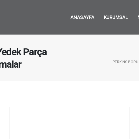
ANASAYFA
KURUMSAL
Yedek Parça
rmalar
PERKINS BORU