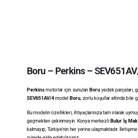
Boru
–
Perkins
–
SEV651AV
Perkins
motorlar için sunulan
Boru
yedek parçaları, ge
SEV651AV/4
model
Boru
, zorlu koşullar altında bil
Bu modelin özellikleri, ihtiyaçlarınıza tam olarak uymu
geçmekten çekinmeyin. Konya merkezli
Bulur İş Mak
kalmayıp, Türkiye’nin her yerine ulaşmaktadır. İletişim
sürede elde edebilirsiniz.