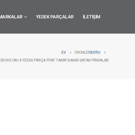
MARKALAR
YEDEK PARÇALAR
İLETIŞIM
EV
ÜRÜNLER
BORU
 SEV651AV/4 YEDEK PARÇA FIYAT TAMIR BAKIM SATAN FIRMALAR