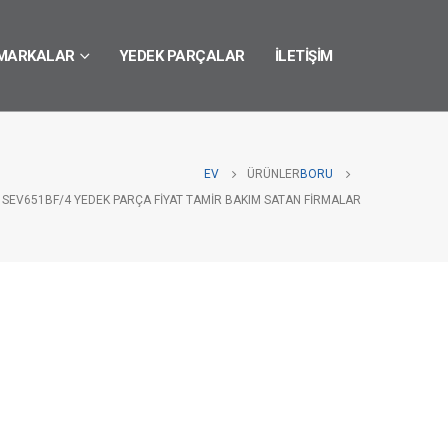
MARKALAR
YEDEK PARÇALAR
İLETIŞIM
EV
ÜRÜNLER
BORU
 SEV651BF/4 YEDEK PARÇA FIYAT TAMIR BAKIM SATAN FIRMALAR