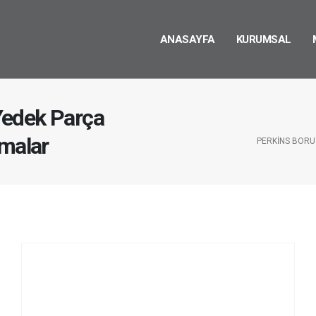
ANASAYFA
KURUMSAL
Yedek Parça
rmalar
PERKINS BORU