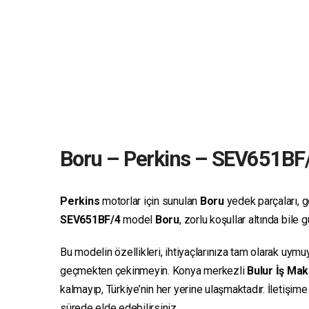
Boru
–
Perkins
–
SEV651BF
Perkins
motorlar için sunulan
Boru
yedek parçaları, ge
SEV651BF/4
model
Boru
, zorlu koşullar altında bile
Bu modelin özellikleri, ihtiyaçlarınıza tam olarak uymu
geçmekten çekinmeyin. Konya merkezli
Bulur İş Mak
kalmayıp, Türkiye’nin her yerine ulaşmaktadır. İletişim
sürede elde edebilirsiniz.