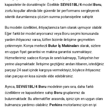
kapasiteler ile donatılmıştır. Özellikle
SEV651BL/4
model
Boru
,
zorlu koşullar altında bile güvenilir bir performans sergileyerek
sıkıntılı durumlarınıza çözüm sunma potansiyeline sahiptir.
Bu modelin özellikleri, ihtiyaçlarınıza tam olarak uymuyor olabilir.
Eğer farklı bir model arıyorsanız veya Boru seçimi konusunda
yardım ihtiyacınız varsa, lütfen bizimle iletişime geçmekten
çekinmeyin. Konya merkezli
Bulur İş Makinaları
olarak, sizlere
en uygun fiyat garantisi ve makina garantisi sunmaktayız.
Hizmetlerimiz sadece Konya ile sınırlı kalmayıp, Türkiye’nin her
yerine ulaşmaktadır. İletişime geçtiğiniz andan itibaren, istediğiniz
parçayı 24 saat içinde kargoya vermekteyiz, böylece ihtiyacınız
olan parçayı en kısa sürede elde edebilirsiniz.
Ayrıca,
SEV651BL/4
Boru
modelinin yanı sıra, daha farklı
özelliklere ve kapasitelere sahip
Boru
gruplarımız da
bulunmaktadır. Bu alternatifler arasında, işiniz için en uygun olanı
bulmanıza yardımcı olabiliriz.
Perkins
motorlarınız için en iyi