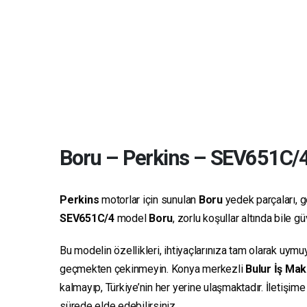
Boru
–
Perkins
–
SEV651C/
Perkins
motorlar için sunulan
Boru
yedek parçaları, ge
SEV651C/4
model
Boru
, zorlu koşullar altında bile 
Bu modelin özellikleri, ihtiyaçlarınıza tam olarak uymu
geçmekten çekinmeyin. Konya merkezli
Bulur İş Mak
kalmayıp, Türkiye’nin her yerine ulaşmaktadır. İletişim
sürede elde edebilirsiniz.