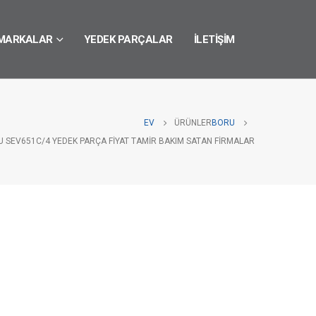
MARKALAR
YEDEK PARÇALAR
İLETIŞIM
EV
ÜRÜNLER
BORU
U SEV651C/4 YEDEK PARÇA FIYAT TAMIR BAKIM SATAN FIRMALAR