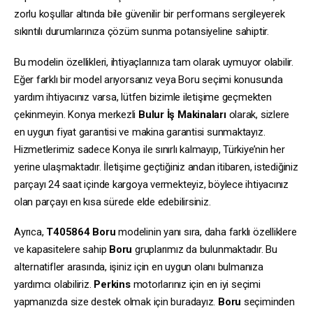
zorlu koşullar altında bile güvenilir bir performans sergileyerek
sıkıntılı durumlarınıza çözüm sunma potansiyeline sahiptir.
Bu modelin özellikleri, ihtiyaçlarınıza tam olarak uymuyor olabilir.
Eğer farklı bir model arıyorsanız veya Boru seçimi konusunda
yardım ihtiyacınız varsa, lütfen bizimle iletişime geçmekten
çekinmeyin. Konya merkezli
Bulur İş Makinaları
olarak, sizlere
en uygun fiyat garantisi ve makina garantisi sunmaktayız.
Hizmetlerimiz sadece Konya ile sınırlı kalmayıp, Türkiye’nin her
yerine ulaşmaktadır. İletişime geçtiğiniz andan itibaren, istediğiniz
parçayı 24 saat içinde kargoya vermekteyiz, böylece ihtiyacınız
olan parçayı en kısa sürede elde edebilirsiniz.
Ayrıca,
T405864
Boru
modelinin yanı sıra, daha farklı özelliklere
ve kapasitelere sahip
Boru
gruplarımız da bulunmaktadır. Bu
alternatifler arasında, işiniz için en uygun olanı bulmanıza
yardımcı olabiliriz.
Perkins
motorlarınız için en iyi seçimi
yapmanızda size destek olmak için buradayız.
Boru
seçiminden