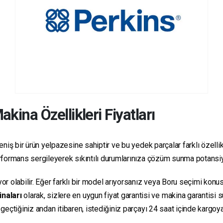
kina Özellikleri Fiyatları
niş bir ürün yelpazesine sahiptir ve bu yedek parçalar farklı özellikl
 performans sergileyerek sıkıntılı durumlarınıza çözüm sunma potansiy
yor olabilir. Eğer farklı bir model arıyorsanız veya Boru seçimi konus
inaları
olarak, sizlere en uygun fiyat garantisi ve makina garantisi 
e geçtiğiniz andan itibaren, istediğiniz parçayı 24 saat içinde kargo