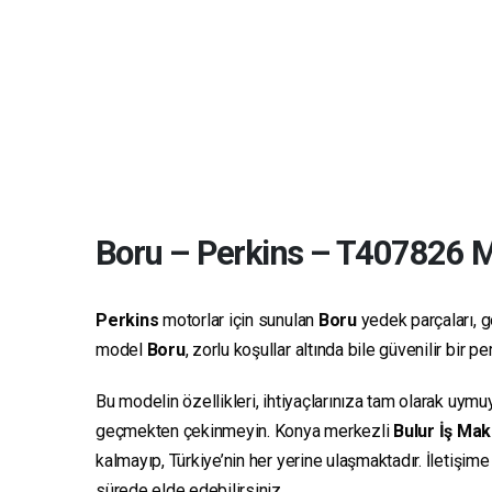
Boru
–
Perkins
–
T407826
Ma
Perkins
motorlar için sunulan
Boru
yedek parçaları, ge
model
Boru
, zorlu koşullar altında bile güvenilir bir
Bu modelin özellikleri, ihtiyaçlarınıza tam olarak uymu
geçmekten çekinmeyin. Konya merkezli
Bulur İş Mak
kalmayıp, Türkiye’nin her yerine ulaşmaktadır. İletişim
sürede elde edebilirsiniz.