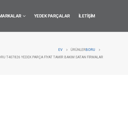
MARKALAR
YEDEK PARÇALAR
İLETIŞIM
EV
ÜRÜNLER
BORU
ORU T407826 YEDEK PARÇA FIYAT TAMIR BAKIM SATAN FIRMALAR