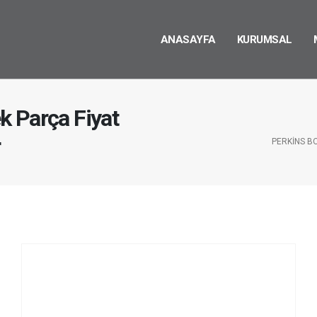
ANASAYFA
KURUMSAL
k Parça Fiyat
r
PERKINS B