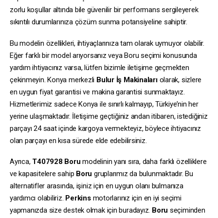
zorlu koşullar altında bile güvenilir bir performans sergileyerek
sıkıntılı durumlarınıza çözüm sunma potansiyeline sahiptir.
Bu modelin özellikleri, ihtiyaçlarınıza tam olarak uymuyor olabilir.
Eğer farklı bir model arıyorsanız veya Boru seçimi konusunda
yardım ihtiyacınız varsa, lütfen bizimle iletişime geçmekten
çekinmeyin. Konya merkezli
Bulur İş Makinaları
olarak, sizlere
en uygun fiyat garantisi ve makina garantisi sunmaktayız.
Hizmetlerimiz sadece Konya ile sınırlı kalmayıp, Türkiye’nin her
yerine ulaşmaktadır. İletişime geçtiğiniz andan itibaren, istediğiniz
parçayı 24 saat içinde kargoya vermekteyiz, böylece ihtiyacınız
olan parçayı en kısa sürede elde edebilirsiniz.
Ayrıca,
T407928
Boru
modelinin yanı sıra, daha farklı özelliklere
ve kapasitelere sahip
Boru
gruplarımız da bulunmaktadır. Bu
alternatifler arasında, işiniz için en uygun olanı bulmanıza
yardımcı olabiliriz.
Perkins
motorlarınız için en iyi seçimi
yapmanızda size destek olmak için buradayız.
Boru
seçiminden