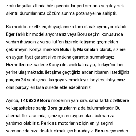
zorlu koşullar altında bile güvenilir bir performans sergileyerek
sıkıntılı durumlarınıza çözüm sunma potansiyeline sahiptir.
Bu modelin özellikleri, ihtiyaçlarınıza tam olarak uymuyor olabilir.
Eğer farklı bir model arıyorsanız veya Boru seçimi konusunda
yardım ihtiyacınız varsa, lütfen bizimle iletişime geçmekten
çekinmeyin. Konya merkezli
Bulur İş Makinaları
olarak, sizlere
en uygun fiyat garantisi ve makina garantisi sunmaktayız.
Hizmetlerimiz sadece Konya ile sınırlı kalmayıp, Türkiye’nin her
yerine ulaşmaktadır. İletişime geçtiğiniz andan itibaren, istediğiniz
parçayı 24 saat içinde kargoya vermekteyiz, böylece ihtiyacınız
olan parçayı en kısa sürede elde edebilirsiniz.
Ayrıca,
T408229
Boru
modelinin yanı sıra, daha farklı özelliklere
ve kapasitelere sahip
Boru
gruplarımız da bulunmaktadır. Bu
alternatifler arasında, işiniz için en uygun olanı bulmanıza
yardımcı olabiliriz.
Perkins
motorlarınız için en iyi seçimi
yapmanızda size destek olmak için buradayız.
Boru
seçiminden