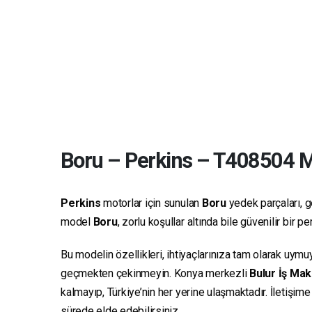
Boru
–
Perkins
–
T408504
Ma
Perkins
motorlar için sunulan
Boru
yedek parçaları, ge
model
Boru
, zorlu koşullar altında bile güvenilir bir
Bu modelin özellikleri, ihtiyaçlarınıza tam olarak uymu
geçmekten çekinmeyin. Konya merkezli
Bulur İş Mak
kalmayıp, Türkiye’nin her yerine ulaşmaktadır. İletişim
sürede elde edebilirsiniz.