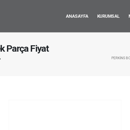
ANASAYFA
KURUMSAL
k Parça Fiyat
r
PERKINS B