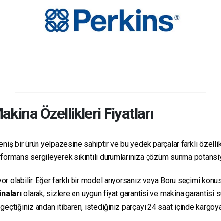
kina Özellikleri Fiyatları
niş bir ürün yelpazesine sahiptir ve bu yedek parçalar farklı özellikl
 performans sergileyerek sıkıntılı durumlarınıza çözüm sunma potansiy
yor olabilir. Eğer farklı bir model arıyorsanız veya Boru seçimi konus
inaları
olarak, sizlere en uygun fiyat garantisi ve makina garantisi 
e geçtiğiniz andan itibaren, istediğiniz parçayı 24 saat içinde kargo