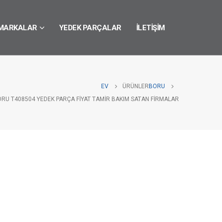
MARKALAR
YEDEK PARÇALAR
İLETIŞIM
EV
ÜRÜNLER
BORU
ORU T408504 YEDEK PARÇA FIYAT TAMIR BAKIM SATAN FIRMALAR