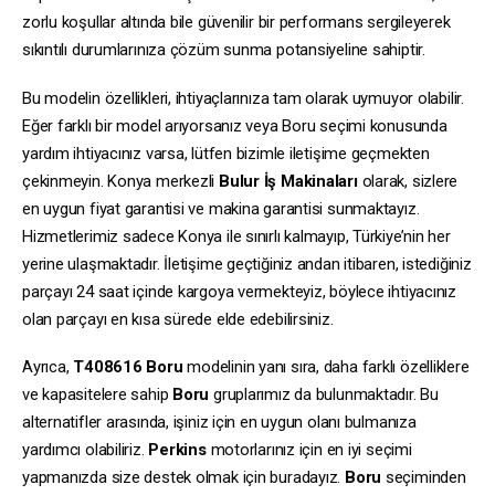
zorlu koşullar altında bile güvenilir bir performans sergileyerek
sıkıntılı durumlarınıza çözüm sunma potansiyeline sahiptir.
Bu modelin özellikleri, ihtiyaçlarınıza tam olarak uymuyor olabilir.
Eğer farklı bir model arıyorsanız veya Boru seçimi konusunda
yardım ihtiyacınız varsa, lütfen bizimle iletişime geçmekten
çekinmeyin. Konya merkezli
Bulur İş Makinaları
olarak, sizlere
en uygun fiyat garantisi ve makina garantisi sunmaktayız.
Hizmetlerimiz sadece Konya ile sınırlı kalmayıp, Türkiye’nin her
yerine ulaşmaktadır. İletişime geçtiğiniz andan itibaren, istediğiniz
parçayı 24 saat içinde kargoya vermekteyiz, böylece ihtiyacınız
olan parçayı en kısa sürede elde edebilirsiniz.
Ayrıca,
T408616
Boru
modelinin yanı sıra, daha farklı özelliklere
ve kapasitelere sahip
Boru
gruplarımız da bulunmaktadır. Bu
alternatifler arasında, işiniz için en uygun olanı bulmanıza
yardımcı olabiliriz.
Perkins
motorlarınız için en iyi seçimi
yapmanızda size destek olmak için buradayız.
Boru
seçiminden