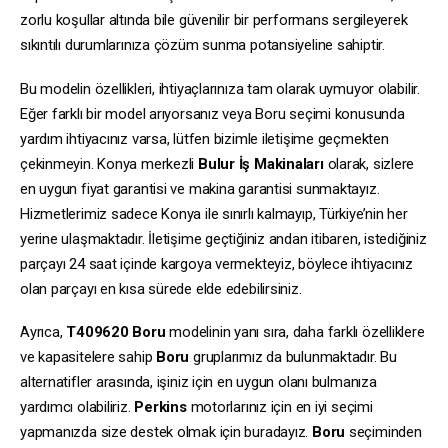
zorlu koşullar altında bile güvenilir bir performans sergileyerek
sıkıntılı durumlarınıza çözüm sunma potansiyeline sahiptir.
Bu modelin özellikleri, ihtiyaçlarınıza tam olarak uymuyor olabilir.
Eğer farklı bir model arıyorsanız veya Boru seçimi konusunda
yardım ihtiyacınız varsa, lütfen bizimle iletişime geçmekten
çekinmeyin. Konya merkezli
Bulur İş Makinaları
olarak, sizlere
en uygun fiyat garantisi ve makina garantisi sunmaktayız.
Hizmetlerimiz sadece Konya ile sınırlı kalmayıp, Türkiye’nin her
yerine ulaşmaktadır. İletişime geçtiğiniz andan itibaren, istediğiniz
parçayı 24 saat içinde kargoya vermekteyiz, böylece ihtiyacınız
olan parçayı en kısa sürede elde edebilirsiniz.
Ayrıca,
T409620
Boru
modelinin yanı sıra, daha farklı özelliklere
ve kapasitelere sahip
Boru
gruplarımız da bulunmaktadır. Bu
alternatifler arasında, işiniz için en uygun olanı bulmanıza
yardımcı olabiliriz.
Perkins
motorlarınız için en iyi seçimi
yapmanızda size destek olmak için buradayız.
Boru
seçiminden