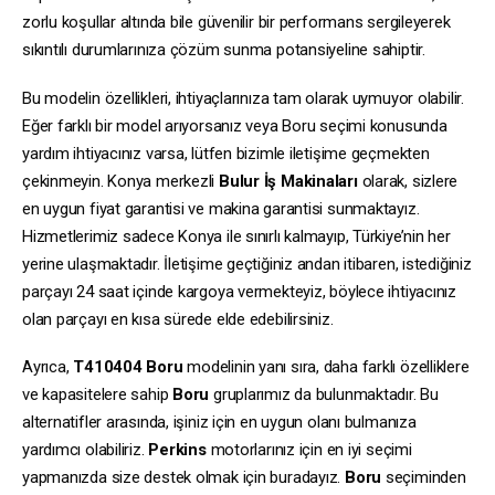
zorlu koşullar altında bile güvenilir bir performans sergileyerek
sıkıntılı durumlarınıza çözüm sunma potansiyeline sahiptir.
Bu modelin özellikleri, ihtiyaçlarınıza tam olarak uymuyor olabilir.
Eğer farklı bir model arıyorsanız veya Boru seçimi konusunda
yardım ihtiyacınız varsa, lütfen bizimle iletişime geçmekten
çekinmeyin. Konya merkezli
Bulur İş Makinaları
olarak, sizlere
en uygun fiyat garantisi ve makina garantisi sunmaktayız.
Hizmetlerimiz sadece Konya ile sınırlı kalmayıp, Türkiye’nin her
yerine ulaşmaktadır. İletişime geçtiğiniz andan itibaren, istediğiniz
parçayı 24 saat içinde kargoya vermekteyiz, böylece ihtiyacınız
olan parçayı en kısa sürede elde edebilirsiniz.
Ayrıca,
T410404
Boru
modelinin yanı sıra, daha farklı özelliklere
ve kapasitelere sahip
Boru
gruplarımız da bulunmaktadır. Bu
alternatifler arasında, işiniz için en uygun olanı bulmanıza
yardımcı olabiliriz.
Perkins
motorlarınız için en iyi seçimi
yapmanızda size destek olmak için buradayız.
Boru
seçiminden