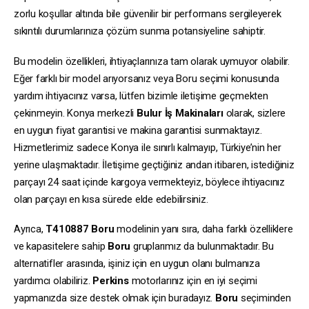
zorlu koşullar altında bile güvenilir bir performans sergileyerek
sıkıntılı durumlarınıza çözüm sunma potansiyeline sahiptir.
Bu modelin özellikleri, ihtiyaçlarınıza tam olarak uymuyor olabilir.
Eğer farklı bir model arıyorsanız veya Boru seçimi konusunda
yardım ihtiyacınız varsa, lütfen bizimle iletişime geçmekten
çekinmeyin. Konya merkezli
Bulur İş Makinaları
olarak, sizlere
en uygun fiyat garantisi ve makina garantisi sunmaktayız.
Hizmetlerimiz sadece Konya ile sınırlı kalmayıp, Türkiye’nin her
yerine ulaşmaktadır. İletişime geçtiğiniz andan itibaren, istediğiniz
parçayı 24 saat içinde kargoya vermekteyiz, böylece ihtiyacınız
olan parçayı en kısa sürede elde edebilirsiniz.
Ayrıca,
T410887
Boru
modelinin yanı sıra, daha farklı özelliklere
ve kapasitelere sahip
Boru
gruplarımız da bulunmaktadır. Bu
alternatifler arasında, işiniz için en uygun olanı bulmanıza
yardımcı olabiliriz.
Perkins
motorlarınız için en iyi seçimi
yapmanızda size destek olmak için buradayız.
Boru
seçiminden