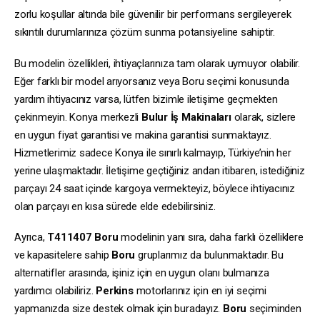
zorlu koşullar altında bile güvenilir bir performans sergileyerek
sıkıntılı durumlarınıza çözüm sunma potansiyeline sahiptir.
Bu modelin özellikleri, ihtiyaçlarınıza tam olarak uymuyor olabilir.
Eğer farklı bir model arıyorsanız veya Boru seçimi konusunda
yardım ihtiyacınız varsa, lütfen bizimle iletişime geçmekten
çekinmeyin. Konya merkezli
Bulur İş Makinaları
olarak, sizlere
en uygun fiyat garantisi ve makina garantisi sunmaktayız.
Hizmetlerimiz sadece Konya ile sınırlı kalmayıp, Türkiye’nin her
yerine ulaşmaktadır. İletişime geçtiğiniz andan itibaren, istediğiniz
parçayı 24 saat içinde kargoya vermekteyiz, böylece ihtiyacınız
olan parçayı en kısa sürede elde edebilirsiniz.
Ayrıca,
T411407
Boru
modelinin yanı sıra, daha farklı özelliklere
ve kapasitelere sahip
Boru
gruplarımız da bulunmaktadır. Bu
alternatifler arasında, işiniz için en uygun olanı bulmanıza
yardımcı olabiliriz.
Perkins
motorlarınız için en iyi seçimi
yapmanızda size destek olmak için buradayız.
Boru
seçiminden