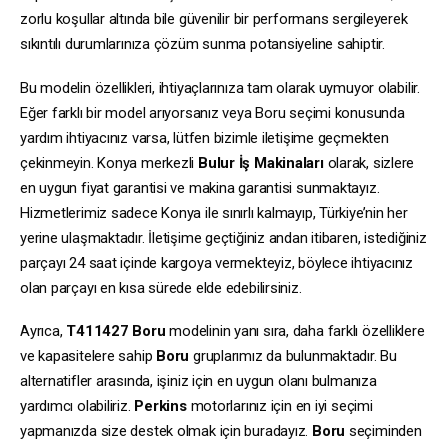
zorlu koşullar altında bile güvenilir bir performans sergileyerek
sıkıntılı durumlarınıza çözüm sunma potansiyeline sahiptir.
Bu modelin özellikleri, ihtiyaçlarınıza tam olarak uymuyor olabilir.
Eğer farklı bir model arıyorsanız veya Boru seçimi konusunda
yardım ihtiyacınız varsa, lütfen bizimle iletişime geçmekten
çekinmeyin. Konya merkezli
Bulur İş Makinaları
olarak, sizlere
en uygun fiyat garantisi ve makina garantisi sunmaktayız.
Hizmetlerimiz sadece Konya ile sınırlı kalmayıp, Türkiye’nin her
yerine ulaşmaktadır. İletişime geçtiğiniz andan itibaren, istediğiniz
parçayı 24 saat içinde kargoya vermekteyiz, böylece ihtiyacınız
olan parçayı en kısa sürede elde edebilirsiniz.
Ayrıca,
T411427
Boru
modelinin yanı sıra, daha farklı özelliklere
ve kapasitelere sahip
Boru
gruplarımız da bulunmaktadır. Bu
alternatifler arasında, işiniz için en uygun olanı bulmanıza
yardımcı olabiliriz.
Perkins
motorlarınız için en iyi seçimi
yapmanızda size destek olmak için buradayız.
Boru
seçiminden